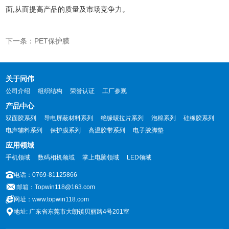
面,从而提高产品的质量及市场竞争力。
下一条：PET保护膜
关于同伟
公司介绍
组织结构
荣誉认证
工厂参观
产品中心
双面胶系列
导电屏蔽材料系列
绝缘唛拉片系列
泡棉系列
硅橡胶系列
电声辅料系列
保护膜系列
高温胶带系列
电子胶脚垫
应用领域
手机领域
数码相机领域
掌上电脑领域
LED领域
电话：0769-81125866
邮箱：Topwin118@163.com
网址：www.topwin118.com
地址: 广东省东莞市大朗镇贝丽路4号201室