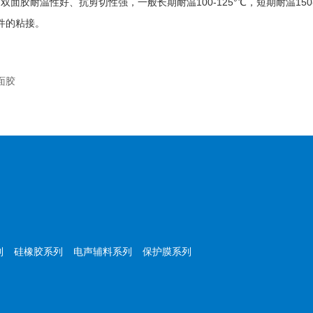
材双面胶耐温性好、抗剪切性强，一般长期耐温100-125°℃，短期耐温150-2
件的粘接。
面胶
列
硅橡胶系列
电声辅料系列
保护膜系列