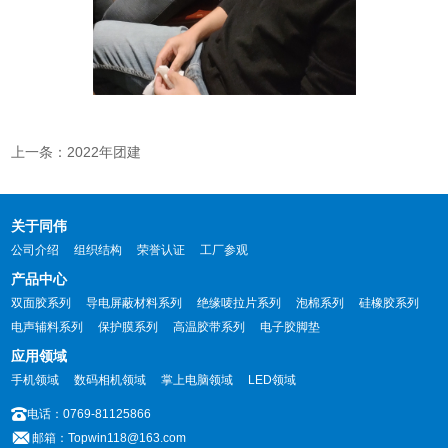
上一条：2022年团建
关于同伟
公司介绍
组织结构
荣誉认证
工厂参观
产品中心
双面胶系列
导电屏蔽材料系列
绝缘唛拉片系列
泡棉系列
硅橡胶系列
电声辅料系列
保护膜系列
高温胶带系列
电子胶脚垫
应用领域
手机领域
数码相机领域
掌上电脑领域
LED领域
电话：0769-81125866
邮箱：Topwin118@163.com