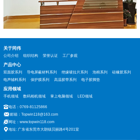
关于同伟
公司介绍
组织结构
荣誉认证
工厂参观
产品中心
双面胶系列
导电屏蔽材料系列
绝缘唛拉片系列
泡棉系列
硅橡胶系列
电声辅料系列
保护膜系列
高温胶带系列
电子胶脚垫
应用领域
手机领域
数码相机领域
掌上电脑领域
LED领域
电话：0769-81125866
邮箱：Topwin118@163.com
网址：www.topwin118.com
地址: 广东省东莞市大朗镇贝丽路4号201室